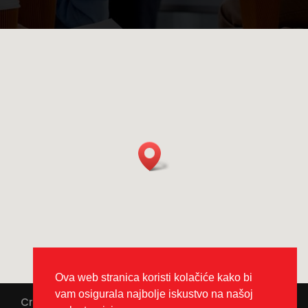
Ova web stranica koristi kolačiće kako bi
vam osigurala najbolje iskustvo na našoj
Crorent © 2025. Sva prava pridržana | Powered by