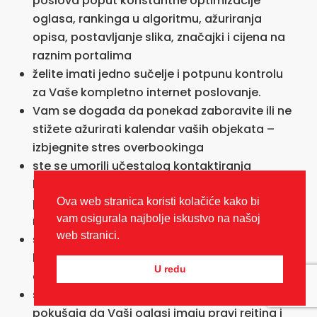
poslova poput konstantne optimizacije
oglasa, rankinga u algoritmu, ažuriranja
opisa, postavljanje slika, značajki i cijena na
raznim portalima
želite imati jedno sučelje i potpunu kontrolu
za Vaše kompletno internet poslovanje.
Vam se događa da ponekad zaboravite ili ne
stižete ažurirati kalendar vaših objekata –
izbjegnite stres overbookinga
ste se umorili učestalog kontaktiranja
korisničke podrške na stranim jezicima radi
pomoći i asistencije u održavanju korisničkog
Ova web stranica koristi kolačiće kako bi
vam osigurala najbolje iskustvo na našoj
računa
web stranici.
ste umorni od usporedbi cijena sa drugima
konkurentnim objektima, praćenja kretanja
U redu
cijena na tržištu i rezervacija
ste pomalo obeshrabreni od neuspjelih
pokušaja da Vaši oglasi imaju pravi rejting i