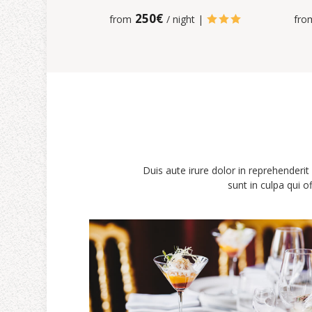
250€
from
/ night |
fro



Duis aute irure dolor in reprehenderit 
sunt in culpa qui o