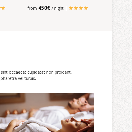
450€
from
/ night |





ur sint occaecat cupidatat non proident,
pharetra vel turpis.