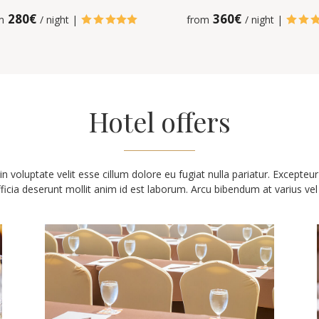
280€
360€
m
/ night |
from
/ night |





Hotel offers
in voluptate velit esse cillum dolore eu fugiat nulla pariatur. Excepte
fficia deserunt mollit anim id est laborum.
Arcu bibendum at varius vel 