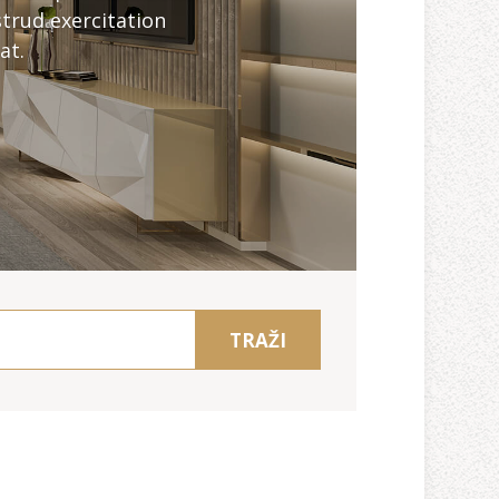
trud exercitation
at.
TRAŽI