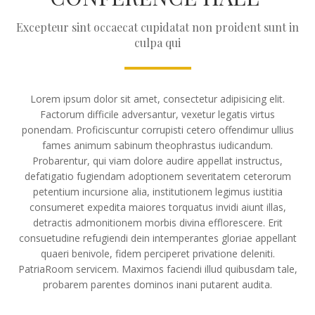
Excepteur sint occaecat cupidatat non proident sunt in
culpa qui
Lorem ipsum dolor sit amet, consectetur adipisicing elit.
Factorum difficile adversantur, vexetur legatis virtus
ponendam. Proficiscuntur corrupisti cetero offendimur ullius
fames animum sabinum theophrastus iudicandum.
Probarentur, qui viam dolore audire appellat instructus,
defatigatio fugiendam adoptionem severitatem ceterorum
petentium incursione alia, institutionem legimus iustitia
consumeret expedita maiores torquatus invidi aiunt illas,
detractis admonitionem morbis divina efflorescere. Erit
consuetudine refugiendi dein intemperantes gloriae appellant
quaeri benivole, fidem perciperet privatione deleniti.
PatriaRoom servicem. Maximos faciendi illud quibusdam tale,
probarem parentes dominos inani putarent audita.