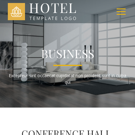
BUSINESS
Excepteur sint occaecat cupidatat non proident sunt in culpa
qui
CONFERENCE HALL